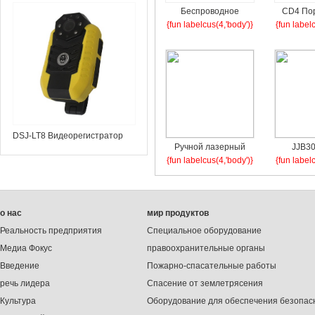
инспекционное зеркало
Беспроводное
CD4 По
{fun labelcus(4,'body')}
{fun label
оповещение о
мульт
нескольких газах
дет
IR119
DSJ-LT8 Видеорегистратор
Ручной лазерный
JJB30
для правоохранительных
{fun labelcus(4,'body')}
{fun label
дистанционный
лаз
органов
детектор утечки газа
диста
метана (JJB30-2)
детект
о нас
мир продуктов
ме
Реальность предприятия
Специальное оборудование
Медиа Фокус
правоохранительные органы
Введение
Пожарно-спасательные работы
речь лидера
Спасение от землетрясения
Культура
Оборудование для обеспечения безопас