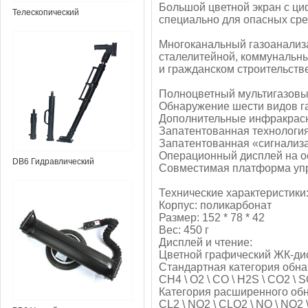
Большой цветной экран с ц
Телескопический
специально для опасных сре
манипулятор ETM-1.0 EOD
Многоканальный газоанализа
сталелитейной, коммунальны
и гражданском строительстве
Полноцветный мультигазовы
Обнаружение шести видов г
Дополнительные инфракрасн
Запатентованная технология
Запатентованная «сигнализ
Операционный дисплей на о
DB6 Гидравлический
Совместимая платформа упр
разбрасыватель дверей с
Технические характеристики
батарейным питанием
Корпус: поликарбонат
Размер: 152 * 78 * 42
Вес: 450 г
Дисплей и чтение:
Цветной графический ЖК-дис
Стандартная категория обн
CH4 \ O2 \ CO \ H2S \ CO2 \ 
Категория расширенного об
CL2 \ NO2 \ CLO2 \ NO \ NO2