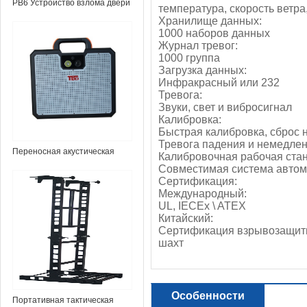
PB6 Устройство взлома двери
температура, скорость ветра
Хранилище данных:
1000 наборов данных
Журнал тревог:
1000 группа
Загрузка данных:
Инфракрасный или 232
Тревога:
Звуки, свет и вибросигнал
Калибровка:
Быстрая калибровка, сброс н
Тревога падения и немедлен
Переносная акустическая
Калибровочная рабочая стан
система TS-Micro
Совместимая система автома
Сертификация:
Международный:
UL, IECEx \ ATEX
Китайский:
Сертификация взрывозащиты
шахт
Особенности
Портативная тактическая