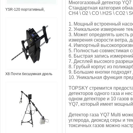
Многогазовый детектор YQ7
Стандартная категория обн
YSR-120 портативный,
CH4 \ O2 \ CO \ H2S \ CO2 \ 
сквозной радар
1. Мощный встроенный насо
2. Уникальное измерение те
3. Может определять шесть 
измерения скорости ветра, 
4. Импортный высокопроизв
5. Полностью совместимая 
6. Быстрая запись измерений
7. Дисплей высокого разреш
8. Грубый корпус из поликар
9. Большие кнопки подходят 
X8 Почти бесшумная дрель
10. Уникальная функция пре
TOPSKY стремится предоста
детекторов одного газа и нес
одном детекторе и 10 газов
YQ7, который имеет мощный 
Детектор газа YQ7 Multi мож
углерода, диоксид серы и т
токсичных газов можно настр