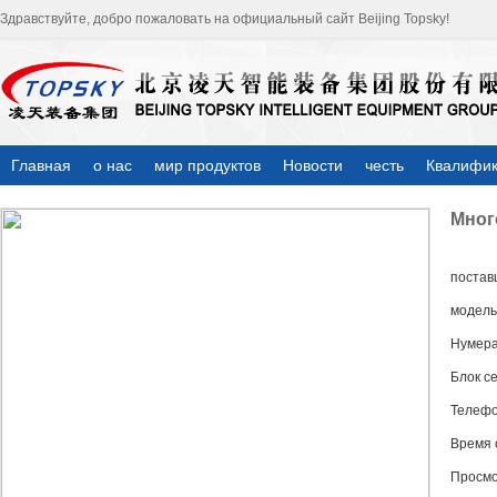
Здравствуйте, добро пожаловать на официальный сайт Beijing Topsky!
Главная
о нас
мир продуктов
Новости
честь
Квалифи
Мног
постав
модель
Нумер
Блок с
Телеф
Время 
Просм